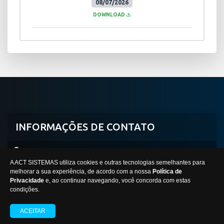
08/07/2026
DOWNLOAD
INFORMAÇÕES DE CONTATO
Avenida Professor Mário Werneck, 2590, Buritis
A ACT SISTEMAS utiliza cookies e outras tecnologias semelhantes para
Belo Horizonte/MG -
CEP:
30575-180
melhorar a sua experiência, de acordo com a nossa
Política de
Privacidade
e, ao continuar navegando, você concorda com estas
condições.
INSTITUTO FEDERAL MINAS GERAIS
ACEITAR
Desenvolvido por Gestor Editais © 2012 - 2026