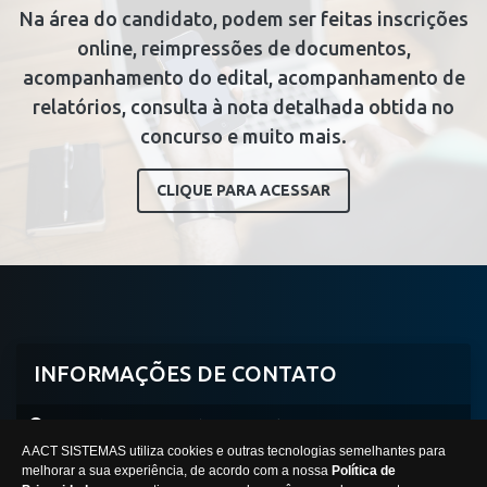
Na área do candidato, podem ser feitas inscrições
online, reimpressões de documentos,
acompanhamento do edital, acompanhamento de
relatórios, consulta à nota detalhada obtida no
concurso e muito mais.
CLIQUE PARA ACESSAR
INFORMAÇÕES DE CONTATO
Avenida Professor Mário Werneck, 2590, Buritis
A ACT SISTEMAS utiliza cookies e outras tecnologias semelhantes para
Belo Horizonte/MG -
CEP:
30575-180
melhorar a sua experiência, de acordo com a nossa
Política de